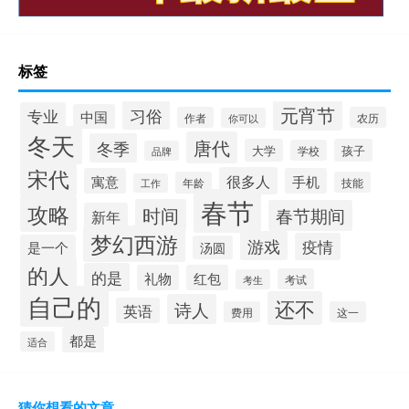
标签
元宵节
习俗
专业
中国
作者
农历
你可以
冬天
唐代
冬季
大学
孩子
学校
品牌
宋代
很多人
寓意
手机
年龄
技能
工作
春节
攻略
时间
春节期间
新年
梦幻西游
游戏
疫情
是一个
汤圆
的人
的是
礼物
红包
考试
考生
自己的
还不
诗人
英语
费用
这一
都是
适合
猜你想看的文章