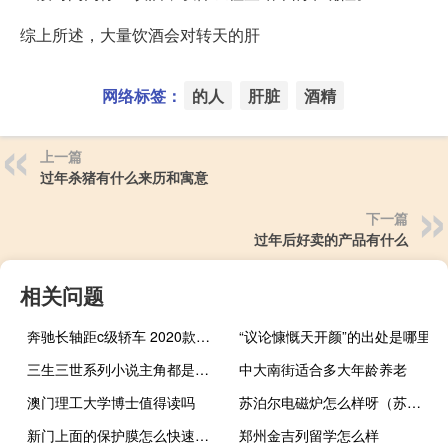
综上所述，大量饮酒会对转天的肝
网络标签：
的人
肝脏
酒精
上一篇
过年杀猪有什么来历和寓意
下一篇
过年后好卖的产品有什么
相关问题
奔驰长轴距c级轿车 2020款国产奔驰c级有标准轴距车型吗
“议论慷慨天开颜”的出处是哪里
三生三世系列小说主角都是谁（三生三世系列小说）
中大南街适合多大年龄养老
澳门理工大学博士值得读吗
苏泊尔电磁炉怎么样呀（苏泊尔电磁炉怎么样）
新门上面的保护膜怎么快速去掉
郑州金吉列留学怎么样