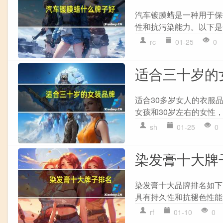
汽车镀膜蜡是一种用于保
性和抗污染能力。以下是
rc
01-25
0
适合三十岁的
适合30多岁女人的衣服品
女孩和30岁左右的女性，
sh
01-25
0
染发膏十大牌
染发膏十大品牌排名如下： 
具有持久性和抗褪色性能。 2
rf
01-10
0