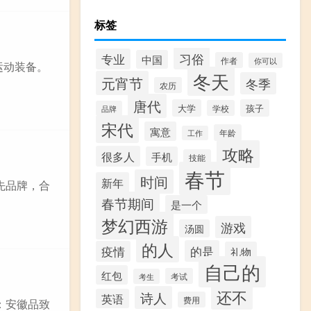
标签
习俗
专业
中国
作者
你可以
运动装备。
冬天
元宵节
冬季
农历
唐代
大学
孩子
学校
品牌
宋代
寓意
年龄
工作
攻略
很多人
手机
技能
春节
时间
新年
先品牌，合
春节期间
是一个
梦幻西游
游戏
汤圆
的人
的是
疫情
礼物
自己的
红包
考试
考生
还不
诗人
英语
费用
：安徽品致