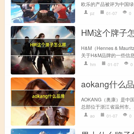
欧乐的产品被评为中国绿
pz
01-07
0
HM这个牌子
H&M（Hennes & Ma
关于H&M品牌的一些信息： 
hm
01-07
0
aokang什么
AOKANG（奥康）是
总部位于浙江省温州市。
ao
01-07
0