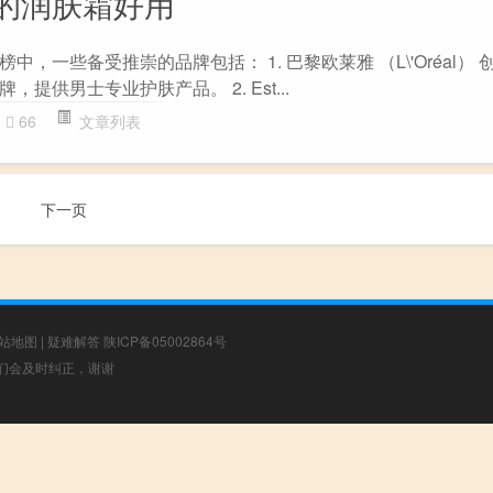
的润肤霜好用
，一些备受推崇的品牌包括： 1. 巴黎欧莱雅 （L\'Oréal） 创
提供男士专业护肤产品。 2. Est...
66
文章列表
下一页
站地图
|
疑难解答
陕ICP备05002864号
，我们会及时纠正，谢谢