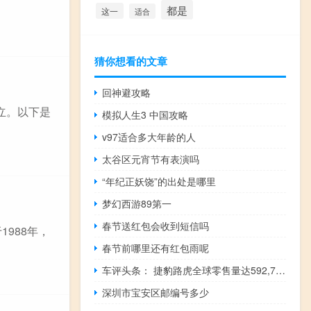
都是
这一
适合
猜你想看的文章
回神避攻略
年创立。以下是
模拟人生3 中国攻略
v97适合多大年龄的人
太谷区元宵节有表演吗
“年纪正妖饶”的出处是哪里
梦幻西游89第一
春节送红包会收到短信吗
988年，
春节前哪里还有红包雨呢
车评头条： 捷豹路虎全球零售量达592,708辆 较2017年的创纪录销量下降4.6%
深圳市宝安区邮编号多少