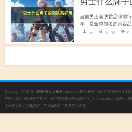
男士什么牌子
当前男士润肤霜品牌排行榜中
年，是全球知名的美容品牌，
ns
01-06
0
Copyright © 2012 - 2026
美女之家
Powered by
网站分类目录
|
精选推荐文章
|
网
声明：本站内容来自互联网，如信息有错误可发邮件到f_fb#foxmail.com说明
本站仅为个人兴趣爱好，不接盈利性广告及商业合作