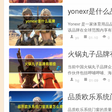
yonexr是什
Yonexr 是一家体
该品牌在全球范围内享有
yo
01-10
0
火锅丸子品牌
当前中国火锅丸子品牌众
作伙伴包括呷哺呷哺、海底捞
hg
01-09
0
品质欧乐系统
品质欧乐系统门窗的质量