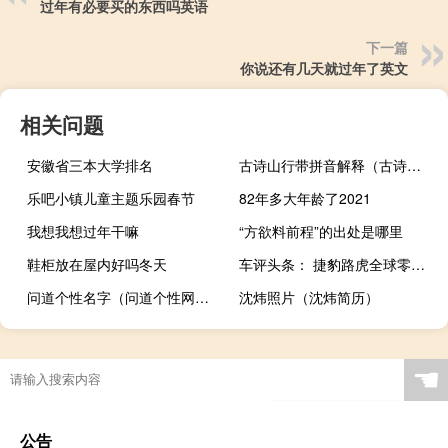
过年有必要买的东西吗英语
下一篇
你说还有几天就过年了英文
相关问题
安徽省三本大学排名
古诗山行带拼音解释（古诗山行带拼音）
乐吧小镇儿童主题乐园春节
82年多大年龄了2021
我想我想过年干嘛
“方欲料前程”的出处是哪里
鞋柜放在屋内好吗冬天
车评头条： 捷豹路虎全球零售量达592,708辆 较2017年的创纪录销量下降4.6%
问道个性名字（问道个性网名）
沈炜照片（沈炜简历）
☚
公告