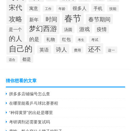
宋代
很多人
寓意
手机
年龄
技能
工作
春节
攻略
时间
春节期间
新年
梦幻西游
游戏
疫情
是一个
汤圆
的人
的是
礼物
红包
考试
考生
自己的
还不
诗人
英语
费用
这一
都是
适合
猜你想看的文章
拼多多店铺编号怎么查
在哪里能看乒乓球比赛赛程
“种得黄芽”的出处是哪里
考研调剂还需要复试吗
鹿晗一般会穿什么牌子的鞋子