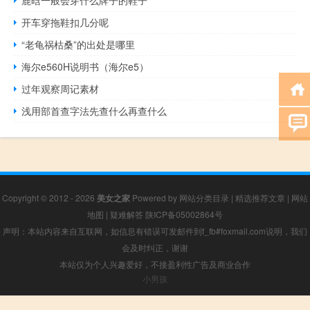
开车穿拖鞋扣几分呢
“老龟祸枯桑”的出处是哪里
海尔e560H说明书（海尔e5）
过年观察周记素材
浅用部首查字法先查什么再查什么
Copyright © 2012 - 2026
美女之家
Powered by
网站分类目录
|
精选推荐文章
|
网站
地图
|
疑难解答
陕ICP备05002864号
声明：本站内容来自互联网，如信息有错误可发邮件到f_fb#foxmail.com说明，我们
会及时纠正，谢谢
本站仅为个人兴趣爱好，不接盈利性广告及商业合作
小男孩