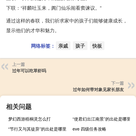
下联：“祥麟吐玉来，阗门仙乐闹看窦谏议。”
通过这样的春联，我们祈求家中的孩子们能够健康成长，
显示他们的才华和魅力。
网络标签：
亲戚
孩子
快板
上一篇
过年可以吃草虾吗
下一篇
过年如何带对象见家长朋友
相关问题
梦幻西游梧桐灵怎么打
“使君幻出江南景”的出处是哪里
“节行又与其徒异”的出处是哪里
eve 四级任务攻略