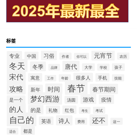
标签
元宵节
习俗
专业
中国
作者
农历
你可以
冬天
唐代
冬季
大学
孩子
学校
品牌
宋代
很多人
寓意
手机
年龄
技能
工作
春节
攻略
时间
春节期间
新年
梦幻西游
游戏
疫情
是一个
汤圆
的人
的是
礼物
红包
考试
考生
自己的
还不
诗人
英语
费用
这一
都是
适合