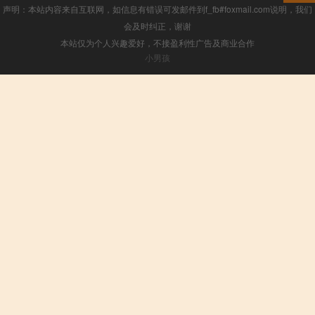
声明：本站内容来自互联网，如信息有错误可发邮件到f_fb#foxmail.com说明，我们
会及时纠正，谢谢
本站仅为个人兴趣爱好，不接盈利性广告及商业合作
小男孩