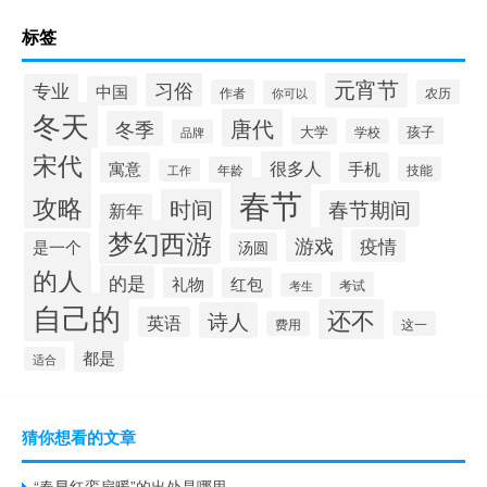
标签
元宵节
习俗
专业
中国
作者
农历
你可以
冬天
唐代
冬季
大学
孩子
学校
品牌
宋代
很多人
寓意
手机
年龄
技能
工作
春节
攻略
时间
春节期间
新年
梦幻西游
游戏
疫情
是一个
汤圆
的人
的是
礼物
红包
考试
考生
自己的
还不
诗人
英语
费用
这一
都是
适合
猜你想看的文章
“春早红鸾扇暖”的出处是哪里