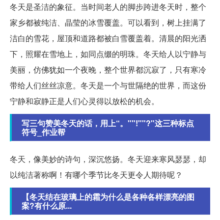
冬天是圣洁的象征。当时间老人的脚步跨进冬天时，整个
家乡都被纯洁、晶莹的冰雪覆盖。可以看到，树上挂满了
洁白的雪花，屋顶和道路都被白雪覆盖着。清晨的阳光洒
下，照耀在雪地上，如同点缀的明珠。冬天给人以宁静与
美丽，仿佛犹如一个夜晚，整个世界都沉寂了，只有寒冷
带给人们丝丝凉意。冬天是一个与世隔绝的世界，而这份
宁静和寂静正是人们心灵得以放松的机会。
写三句赞美冬天的话，用上“。""!""?"这三种标点
符号_作业帮
冬天，像美妙的诗句，深沉悠扬。冬天迎来寒风瑟瑟，却
以纯洁著称啊！有哪个季节比冬天更令人期待呢？
【冬天结在玻璃上的霜为什么是各种各样漂亮的图
案?有什么原...