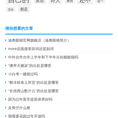
英语
费用
这一
都是
适合
猜你想看的文章
迪奥眼镜官网旗舰店（迪奥眼镜简介）
more后面接形容词还是副词
中外合作办学上半年和下半年分别都能报吗
“拂琴天籁寂”的出处是哪里
小白考一建能过吗
“耐冷枝条土所宜”的出处是哪里
“长傍西山数片云”的出处是哪里
因为过年新车提前保养好吗
反骨仔什么梗
熊嘎婆花园过年开放吗