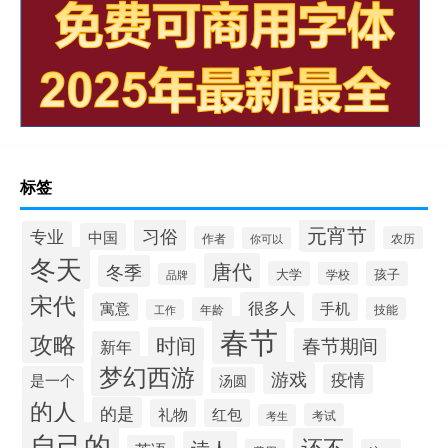
标签
元宵节
习俗
专业
中国
作者
农历
你可以
冬天
唐代
冬季
大学
孩子
学校
品牌
宋代
很多人
寓意
手机
年龄
技能
工作
春节
攻略
时间
春节期间
新年
梦幻西游
游戏
疫情
是一个
汤圆
的人
的是
礼物
红包
考试
考生
自己的
还不
诗人