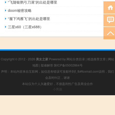
“飞随银鹘弓刀满”的出处是哪里
doom秘密攻略
“履下鸿雁飞”的出处是哪里
三星x60（三星x688）
Copyright © 2012 - 2026
美女之家
Powered by
网站分类目录
|
精选推荐文章
|
网站
地图
|
疑难解答
陕ICP备05002864号
声明：本站内容来自互联网，如信息有错误可发邮件到f_fb#foxmail.com说明，我们
会及时纠正，谢谢
本站仅为个人兴趣爱好，不接盈利性广告及商业合作
小男孩