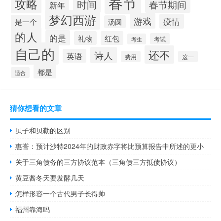
春节
攻略
时间
春节期间
新年
梦幻西游
游戏
疫情
是一个
汤圆
的人
的是
礼物
红包
考试
考生
自己的
还不
诗人
英语
费用
这一
都是
适合
猜你想看的文章
贝子和贝勒的区别
惠誉：预计沙特2024年的财政赤字将比预算报告中所述的更小
关于三角债务的三方协议范本（三角债三方抵债协议）
黄豆酱冬天要发酵几天
怎样形容一个古代男子长得帅
福州靠海吗