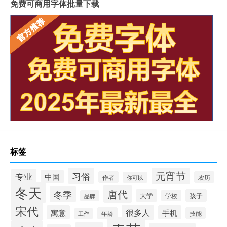
免费可商用字体批量下载
标签
元宵节
习俗
专业
中国
作者
农历
你可以
冬天
唐代
冬季
大学
孩子
学校
品牌
宋代
很多人
寓意
手机
年龄
技能
工作