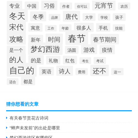
元宵节
习俗
专业
中国
作者
农历
你可以
冬天
唐代
冬季
大学
孩子
学校
品牌
宋代
很多人
寓意
手机
年龄
技能
工作
春节
攻略
时间
春节期间
新年
梦幻西游
游戏
疫情
是一个
汤圆
的人
的是
礼物
红包
考试
考生
自己的
还不
诗人
英语
费用
这一
都是
适合
猜你想看的文章
有关春节赏花古诗词
“蝉声未发前”的出处是哪里
梦幻西游战区有哪些区