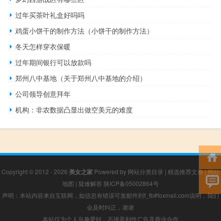
过年买茶叶礼盒好吗吗
鸡蛋小饼干的制作方法（小饼干的制作方法）
冬天怎样穿衣保暖
过年期间银行可以放款吗
郑州八中基地（关于郑州八中基地的介绍）
公司领导创意拜年
机构：非农数据凸显出做空美元的难度
Copyright © 2012 - 2026
美女之家
Powered by
网站分类目录
|
精选推荐文章
|
网站
地图
|
疑难解答
陕ICP备05002864号
声明：本站内容来自互联网，如信息有错误可发邮件到f_fb#foxmail.com说明，我们
会及时纠正，谢谢
本站仅为个人兴趣爱好，不接盈利性广告及商业合作