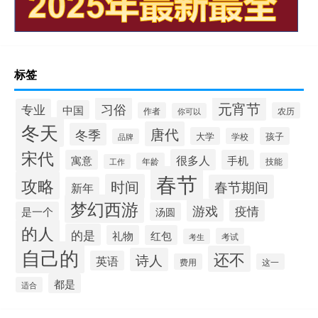
标签
元宵节
习俗
专业
中国
作者
农历
你可以
冬天
唐代
冬季
大学
孩子
学校
品牌
宋代
很多人
寓意
手机
年龄
技能
工作
春节
攻略
时间
春节期间
新年
梦幻西游
游戏
疫情
是一个
汤圆
的人
的是
礼物
红包
考试
考生
自己的
还不
诗人
英语
费用
这一
都是
适合