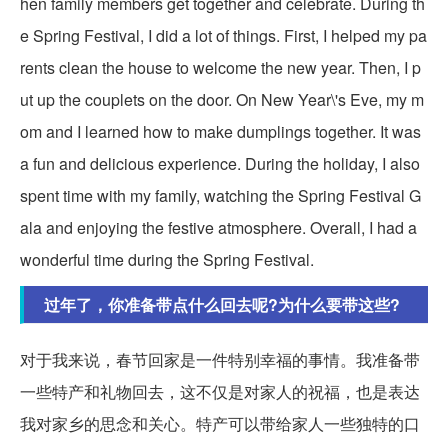
hen family members get together and celebrate. During th
e Spring Festival, I did a lot of things. First, I helped my pa
rents clean the house to welcome the new year. Then, I p
ut up the couplets on the door. On New Year\'s Eve, my m
om and I learned how to make dumplings together. It was
a fun and delicious experience. During the holiday, I also
spent time with my family, watching the Spring Festival G
ala and enjoying the festive atmosphere. Overall, I had a
wonderful time during the Spring Festival.
过年了，你准备带点什么回去呢?为什么要带这些?
对于我来说，春节回家是一件特别幸福的事情。我准备带
一些特产和礼物回去，这不仅是对家人的祝福，也是表达
我对家乡的思念和关心。特产可以带给家人一些独特的口