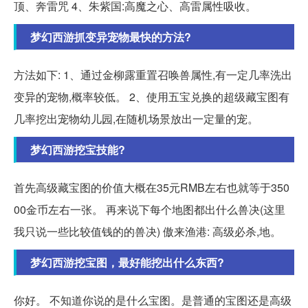
顶、奔雷咒 4、朱紫国:高魔之心、高雷属性吸收。
梦幻西游抓变异宠物最快的方法?
方法如下: 1、通过金柳露重置召唤兽属性,有一定几率洗出
变异的宠物,概率较低。 2、使用五宝兑换的超级藏宝图有
几率挖出宠物幼儿园,在随机场景放出一定量的宠。
梦幻西游挖宝技能?
首先高级藏宝图的价值大概在35元RMB左右也就等于350
00金币左右一张。 再来说下每个地图都出什么兽决(这里
我只说一些比较值钱的的兽决) 傲来渔港: 高级必杀,地。
梦幻西游挖宝图，最好能挖出什么东西?
你好。 不知道你说的是什么宝图。是普通的宝图还是高级