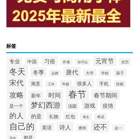
标签
元宵节
习俗
专业
中国
作者
农历
你可以
冬天
唐代
冬季
大学
孩子
学校
品牌
宋代
很多人
寓意
手机
年龄
技能
工作
春节
攻略
时间
春节期间
新年
梦幻西游
游戏
疫情
是一个
汤圆
的人
的是
礼物
红包
考试
考生
自己的
还不
诗人
英语
费用
这一
都是
适合