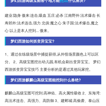
挖出
梦幻西游高级宝图各个地方能
什么兽决?
建业:隐身 傲来:连击,吸血 五庄:必杀 江南野外:法术爆击 长
寿郊外:法术连击,强力 北俱:魔之心 朱子国:法术爆击,魔之
心 以上是本人挖到... 傲来。
梦幻西游如何抓变异宝宝?
1、通过在练级场景中捕捉获得,从外怪场景颜色上可以区
分。 2、高级宝图挖出幼儿园,有机会刷出变异宝宝。 梦幻
西游抓变异宝宝技巧 主要分析的是通过其他玩家挖。
梦幻西游麒麟山高级宝图能挖到什么兽绝?
麒麟山高级宝图可挖到:高神佑、高火属性吸收 2、东海湾:
高法术连击、高强力、高防御 3、建邺城:高偷袭、泰山压