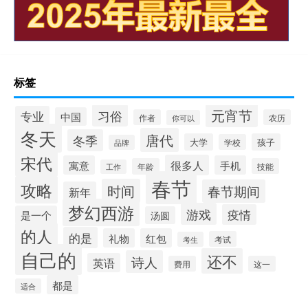
标签
元宵节
习俗
专业
中国
作者
农历
你可以
冬天
唐代
冬季
大学
孩子
学校
品牌
宋代
很多人
寓意
手机
年龄
技能
工作
春节
攻略
时间
春节期间
新年
梦幻西游
游戏
疫情
是一个
汤圆
的人
的是
礼物
红包
考试
考生
自己的
还不
诗人
英语
费用
这一
都是
适合