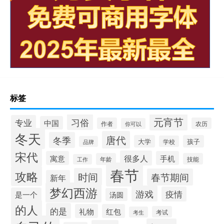
标签
元宵节
习俗
专业
中国
作者
农历
你可以
冬天
唐代
冬季
大学
孩子
学校
品牌
宋代
很多人
寓意
手机
年龄
技能
工作
春节
攻略
时间
春节期间
新年
梦幻西游
游戏
疫情
是一个
汤圆
的人
的是
礼物
红包
考试
考生