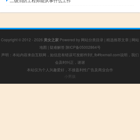
二级消防工程师能从事什么工作
Copyright © 2012 - 2026
美女之家
Powered by
网站分类目录
|
精选推荐文章
|
网站
地图
|
疑难解答
陕ICP备05002864号
声明：本站内容来自互联网，如信息有错误可发邮件到f_fb#foxmail.com说明，我们
会及时纠正，谢谢
本站仅为个人兴趣爱好，不接盈利性广告及商业合作
小男孩