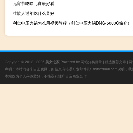
元宵节吃啥元宵最好看
壮族人过年吃什么菜好
利仁电压力锅怎么用视频教程（利仁电压力锅DNG-5000C简介）
Copyright © 2012 - 2026
美女之家
Powered by
网站分类目录
|
精选推荐文章
|
网
声明：本站内容来自互联网，如信息有错误可发邮件到f_fb#foxmail.com说明
本站仅为个人兴趣爱好，不接盈利性广告及商业合作