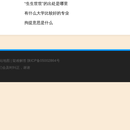
“生生世世”的出处是哪里
有什么大学比较好的专业
拘提意思是什么
站地图
|
疑难解答
陕ICP备05002864号
，我们会及时纠正，谢谢