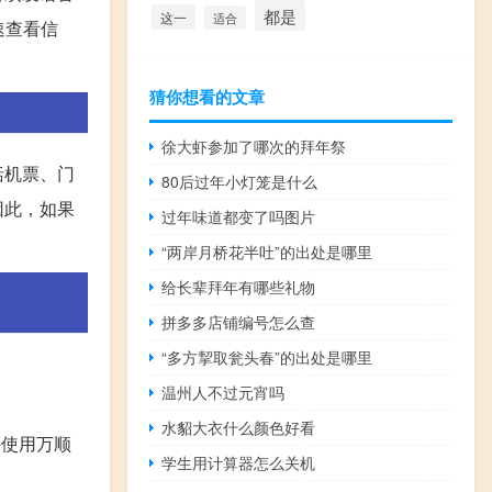
都是
这一
适合
速查看信
猜你想看的文章
徐大虾参加了哪次的拜年祭
括机票、门
80后过年小灯笼是什么
因此，如果
过年味道都变了吗图片
“两岸月桥花半吐”的出处是哪里
给长辈拜年有哪些礼物
拼多多店铺编号怎么查
“多方挈取瓮头春”的出处是哪里
温州人不过元宵吗
水貂大衣什么颜色好看
并使用万顺
学生用计算器怎么关机