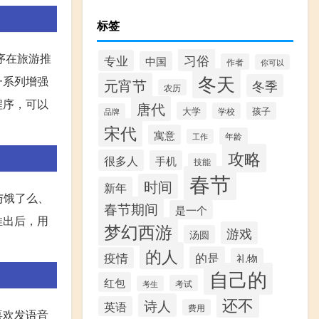
标签
序在旅游推
习俗
专业
中国
作者
你可以
冬天
一系列增强
元宵节
冬季
农历
程序，可以
唐代
大学
孩子
学校
品牌
宋代
寓意
年龄
工作
攻略
很多人
手机
技能
春节
时间
新年
与饿了么、
春节期间
是一个
推出后，用
梦幻西游
游戏
汤圆
的人
的是
疫情
礼物
自己的
红包
考试
考生
还不
诗人
英语
费用
喜欢发语音