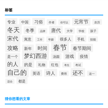
标签
元宵节
习俗
专业
中国
作者
农历
你可以
冬天
唐代
冬季
大学
孩子
学校
品牌
宋代
很多人
寓意
手机
年龄
技能
工作
春节
攻略
时间
春节期间
新年
梦幻西游
游戏
疫情
是一个
汤圆
的人
的是
礼物
红包
考试
考生
自己的
还不
诗人
英语
费用
这一
都是
适合
猜你想看的文章