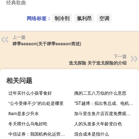
经典歌曲
网络标签：
制冷剂
氟利昂
空调
上一篇
肆季season(关于肆季season简述)
下一篇
迭戈探险 关于迭戈探险的介绍
相关问题
过年买什么小孩零食好
拽的二五八万似的什么意思
“公今受俸不少”的出处是哪里
*ST越博：拟出售总成、电机等存货资产用于员工工资发放等事项
8am是多少升水
加斗里生鱼片店百度免费观看（加斗里生鱼片店）
冬天喂什么乌龟好吃
人的头发多大年龄变白色
中信证券：我国机构化运营租赁住房程度还不普遍
混合成本是指什么