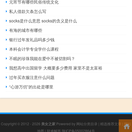
元宵节有哪些民俗传统文化
私人借款欠条怎么写
socks是什么意思 socks的含义是什么
有海的城市有哪些
银行过年发礼品吗多少钱
本科会计学专业学什么课程
不眠的珍珠我能在爱中不被切割吗？
我想高中出国留学 大概要多少费用 家里不是太富裕
过年买衣服注意什么问题
“心游万仞”的出处是哪里
Copyright © 2012 - 2026
美女之家
Powered by
网站分类目录
|
精选推荐文章
|
网站
地图
|
疑难解答
陕ICP备05002864号