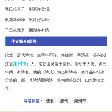
释氏推真子，郗家许贵甥。
氎花新雨净，帆叶好风轻。
千里依元舅，回潮亦有情。
作者简介(皎然)
皎然，唐代诗僧。生卒年不详。俗姓谢，字清昼，吴兴(浙
湖州市
江省
）人。南朝谢灵运十世孙。活动于大历、贞元
年间，有诗名。他的《诗式》为当时诗格一类作品中较有
价值的一部。其诗清丽闲淡，多为赠答送别、山水游赏之
作。
网络标签：
使君
唐代
湖州市