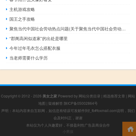
主机游戏攻略
国王之手攻略
聚焦当代中国社会劳动热点问题(关于聚焦当代中国社会劳动热点问题简述)
“郡阁高闲似道家”的出处是哪里
今年过年毛衣怎么搭配衣服
当老师需要什么学历
Copyright © 2012 - 2026
美女之家
Powered by
网站分类目录
|
精选推荐文章
|
网站
地图
|
疑难解答
陕ICP备05002864号
声明：本站内容来自互联网，如信息有错误可发邮件到f_fb#foxmail.com说明，我们
会及时纠正，谢谢
本站仅为个人兴趣爱好，不接盈利性广告及商业合作
小男孩