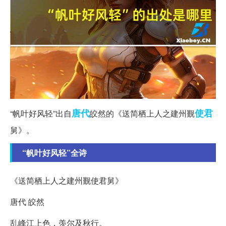
唐代
使君
“帆叶好风轻”出自
皎然的《送简栖上人之建州觐
舅》。
“帆叶好风轻”全诗
《送简栖上人之建州觐使君舅》
唐代 皎然
乱峰江上色，羡尔及秋行。