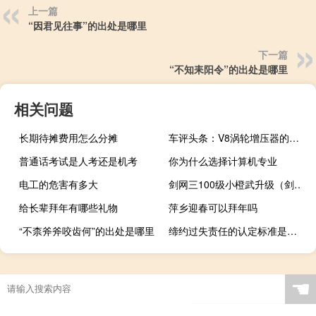
上一篇
“因君见往事”的出处是哪里
下一篇
“不知耒阳令”的出处是哪里
相关问题
长期待摊费用怎么分摊
车评头条：V8涡轮增压器的特性适合在城市环境中进行日常驾驶
普通话考试是人考还是机考
你为什么选择计算机专业
电工的危害有多大
剑网三100级小橙武升级（剑网三100级小橙武升级详情）
给长辈拜年有哪些礼物
萍乡迎春可以拜年吗
“不柰斧斧咬齿何”的出处是哪里
缔约过失责任的认定标准是什么
☚