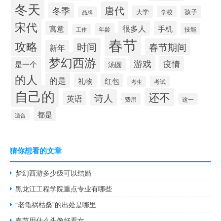
冬天
唐代
冬季
大学
孩子
学校
品牌
宋代
很多人
寓意
手机
年龄
技能
工作
春节
攻略
时间
春节期间
新年
梦幻西游
游戏
疫情
是一个
汤圆
的人
的是
礼物
红包
考试
考生
自己的
还不
诗人
英语
费用
这一
都是
适合
猜你想看的文章
梦幻西游多少级可以结婚
黑龙江工程学院重点专业有哪些
“老龟祸枯桑”的出处是哪里
春节用什么头像好看女