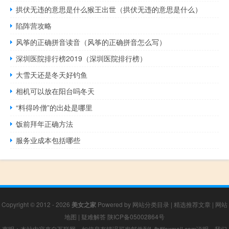
拱伏无违的意思是什么猴王出世（拱伏无违的意思是什么）
陷阵营攻略
风筝的正确拼音读音（风筝的正确拼音怎么写）
深圳医院排行榜2019（深圳医院排行榜）
大雪天还是冬天好钓鱼
相机可以放在阳台吗冬天
“料得吟僧”的出处是哪里
饭前拜年正确方法
服务业成本包括哪些
Copyright © 2012 - 2026
美女之家
Powered by
网站分类目录
|
精选推荐文章
|
网站
地图
|
疑难解答
陕ICP备05002864号
声明：本站内容来自互联网，如信息有错误可发邮件到f_fb#foxmail.com说明，我们