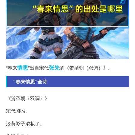
情思
张先
“春来
”出自宋代
的《贺圣朝（双调）》。
“春来情思”全诗
《贺圣朝（双调）》
宋代 张先
淡黄衫子浓妆了。