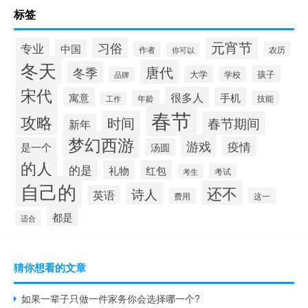
标签
元宵节
习俗
专业
中国
作者
农历
你可以
冬天
唐代
冬季
大学
孩子
学校
品牌
宋代
很多人
寓意
手机
年龄
技能
工作
春节
攻略
时间
春节期间
新年
梦幻西游
游戏
疫情
是一个
汤圆
的人
的是
礼物
红包
考试
考生
自己的
还不
诗人
英语
费用
这一
都是
适合
猜你想看的文章
如果一辈子只做一件家务你会选择哪一个?