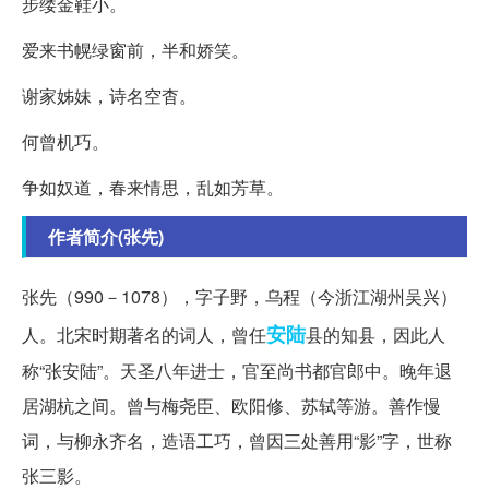
步缕金鞋小。
爱来书幌绿窗前，半和娇笑。
谢家姊妹，诗名空杳。
何曾机巧。
争如奴道，春来情思，乱如芳草。
作者简介(张先)
张先（990－1078），字子野，乌程（今浙江湖州吴兴）
安陆
人。北宋时期著名的词人，曾任
县的知县，因此人
称“张安陆”。天圣八年进士，官至尚书都官郎中。晚年退
居湖杭之间。曾与梅尧臣、欧阳修、苏轼等游。善作慢
词，与柳永齐名，造语工巧，曾因三处善用“影”字，世称
张三影。