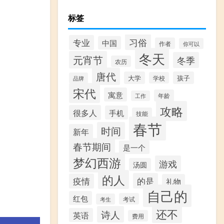
标签
习俗
专业
中国
作者
你可以
冬天
元宵节
冬季
农历
唐代
大学
孩子
学校
品牌
宋代
寓意
年龄
工作
攻略
很多人
手机
技能
春节
时间
新年
春节期间
是一个
梦幻西游
游戏
汤圆
的人
的是
疫情
礼物
自己的
红包
考试
考生
还不
诗人
英语
费用