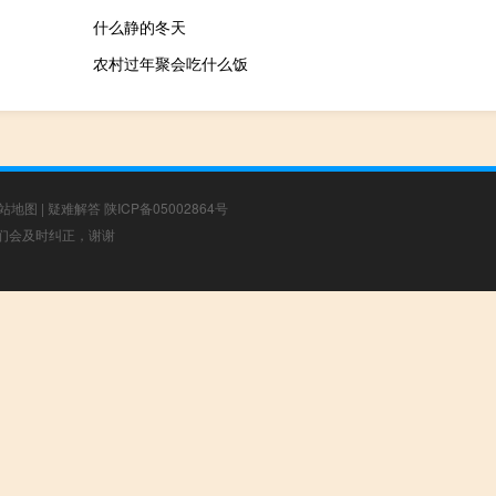
什么静的冬天
农村过年聚会吃什么饭
站地图
|
疑难解答
陕ICP备05002864号
，我们会及时纠正，谢谢