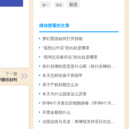
都是
这一
适合
猜你想看的文章
梦幻西游如何打开技能
“遥想山中店”的出处是哪里
“燕鸿过后春归去”的出处是哪里
前仆后继的意思是什么呢（前仆后继的意思是什么）
下一篇
冬天怎样给孩子剪指甲
带哪些材料
房子产权到期怎么办
冬天为什么脱发这么厉害
怀孕6个月查出巨细胞病毒（怀孕6个月胎动频繁正常吗）
开票金额指什么
法国总统马克龙：将继续支持尼日尔总统巴祖姆