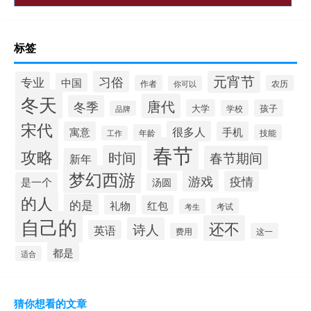
标签
元宵节
习俗
专业
中国
作者
农历
你可以
冬天
唐代
冬季
大学
孩子
学校
品牌
宋代
很多人
寓意
手机
年龄
技能
工作
春节
攻略
时间
春节期间
新年
梦幻西游
游戏
疫情
是一个
汤圆
的人
的是
礼物
红包
考试
考生
自己的
还不
诗人
英语
费用
这一
都是
适合
猜你想看的文章