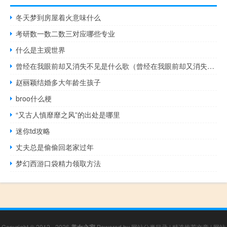
冬天梦到房屋着火意味什么
考研数一数二数三对应哪些专业
什么是主观世界
曾经在我眼前却又消失不见是什么歌（曾经在我眼前却又消失不见）
赵丽颖结婚多大年龄生孩子
broo什么梗
“又古人慎靡靡之风”的出处是哪里
迷你td攻略
丈夫总是偷偷回老家过年
梦幻西游口袋精力领取方法
Copyright © 2012 - 2026
美女之家
Powered by
网站分类目录
|
精选推荐文章
|
网站