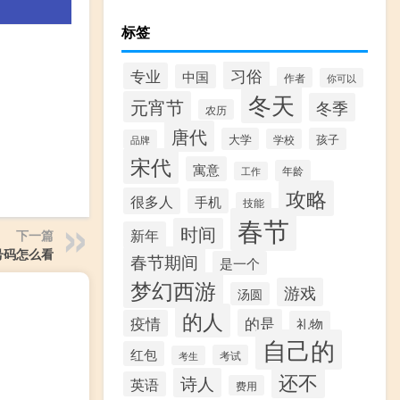
标签
习俗
专业
中国
作者
你可以
冬天
元宵节
冬季
农历
唐代
大学
孩子
学校
品牌
宋代
寓意
年龄
工作
攻略
很多人
手机
技能
春节
时间
新年
下一篇
号码怎么看
春节期间
是一个
梦幻西游
游戏
汤圆
的人
的是
疫情
礼物
自己的
红包
考试
考生
还不
诗人
英语
费用