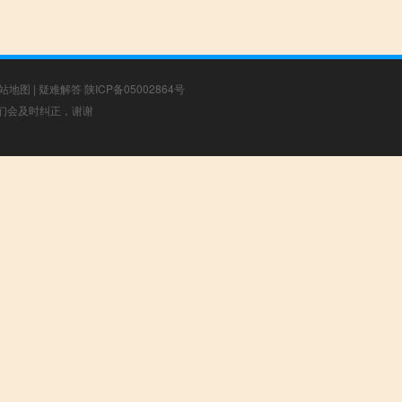
站地图
|
疑难解答
陕ICP备05002864号
，我们会及时纠正，谢谢