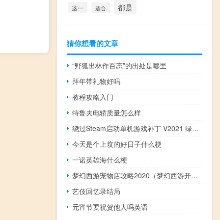
都是
这一
适合
猜你想看的文章
“野狐出林作百态”的出处是哪里
拜年带礼物好吗
教程攻略入门
特鲁夫电轿质量怎么样
绕过Steam启动单机游戏补丁 V2021 绿色免费版（绕过Steam启动单机游戏补丁 V2021 绿色免费版功能简介）
今天是个上坟的好日子什么梗
一诺英雄海什么梗
梦幻西游宠物店攻略2020（梦幻西游开宠物店攻略）
艺伎回忆录结局
元宵节要祝贺他人吗英语