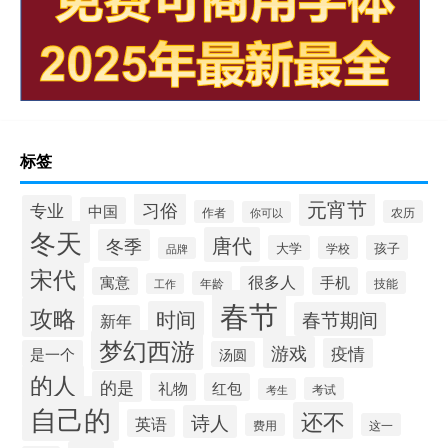
标签
元宵节
习俗
专业
中国
作者
农历
你可以
冬天
唐代
冬季
大学
孩子
学校
品牌
宋代
很多人
寓意
手机
年龄
技能
工作
春节
攻略
时间
春节期间
新年
梦幻西游
游戏
疫情
是一个
汤圆
的人
的是
礼物
红包
考试
考生
自己的
还不
诗人
英语
费用
这一