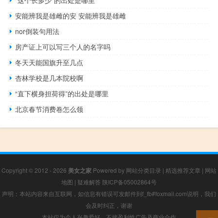
安能辨我是雄雌的安 安能辨我是雄雌
nor倒装句用法
房产证上可以写三个人的名字吗
冬天天能国旗升至几点
杏林学校是几本院校啊
“直下横身担荷得”的出处是哪里
北京春节消费卷怎么领
Copyright © 2012 - 2026
美女之家
Powered by
网站分类目录
|
精选推荐文章
|
网站
地图
|
疑难解答
陕ICP备05002864号
声明：本站内容来自互联网，如信息有错误可发邮件到f_fb#foxmail.com说明，我们
会及时纠正，谢谢
本站仅为个人兴趣爱好，不接盈利性广告及商业合作