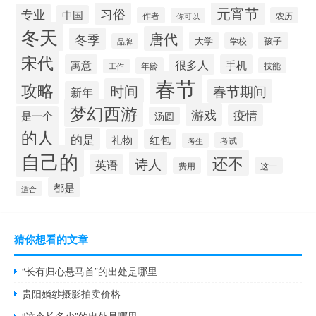
元宵节
习俗
专业
中国
作者
农历
你可以
冬天
唐代
冬季
大学
孩子
学校
品牌
宋代
很多人
寓意
手机
年龄
技能
工作
春节
攻略
时间
春节期间
新年
梦幻西游
游戏
疫情
是一个
汤圆
的人
的是
礼物
红包
考试
考生
自己的
还不
诗人
英语
费用
这一
都是
适合
猜你想看的文章
“长有归心悬马首”的出处是哪里
贵阳婚纱摄影拍卖价格
“这个长多少”的出处是哪里