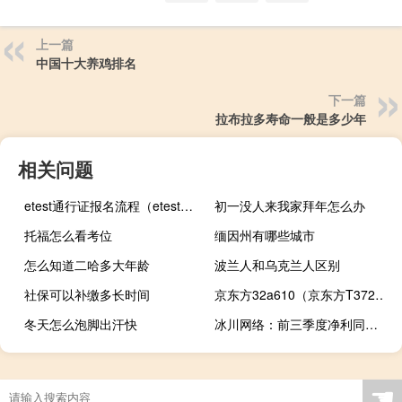
上一篇
中国十大养鸡排名
下一篇
拉布拉多寿命一般是多少年
相关问题
etest通行证报名流程（etest通行证注销）
初一没人来我家拜年怎么办
托福怎么看考位
缅因州有哪些城市
怎么知道二哈多大年龄
波兰人和乌克兰人区别
社保可以补缴多长时间
京东方32a610（京东方T3720C简介）
冬天怎么泡脚出汗快
冰川网络：前三季度净利同比预增110.6%-123.51%
☚