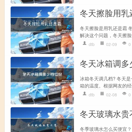
冬天擦脸用乳
冬天擦脸是用乳还是霜 
解决这个问题，冬天擦脸
dtb
02-09
0
冬天冰箱调多
冰箱冬天调几档? 冬天
箱的温度。根据网友的经
dtb
02-08
0
冬天玻璃水贵
冬季玻璃水怎么买便宜？