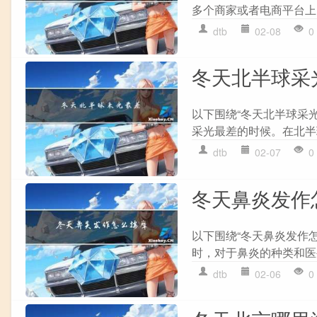
多个商家或者电商平台上
dtb
02-08
0
冬天北半球采
以下围绕“冬天北半球采
采光最差的时候。在北半球
dtb
02-07
0
冬天鼻炎发作
以下围绕“冬天鼻炎发作
时，对于鼻炎的种类和医
dtb
02-06
0