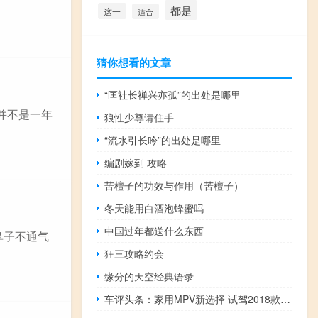
都是
这一
适合
猜你想看的文章
“匡社长禅兴亦孤”的出处是哪里
并不是一年
狼性少尊请住手
“流水引长吟”的出处是哪里
编剧嫁到 攻略
苦檀子的功效与作用（苦檀子）
冬天能用白酒泡蜂蜜吗
中国过年都送什么东西
鼻子不通气
狂三攻略约会
缘分的天空经典语录
车评头条：家用MPV新选择 试驾2018款比亚迪宋MAX