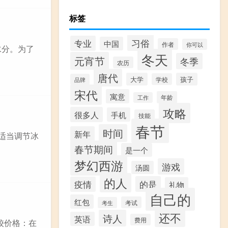
标签
习俗
专业
中国
作者
你可以
水分。为了
冬天
元宵节
冬季
农历
唐代
大学
孩子
学校
品牌
宋代
寓意
年龄
工作
攻略
很多人
手机
技能
春节
时间
新年
适当调节冰
春节期间
是一个
梦幻西游
游戏
汤圆
的人
的是
疫情
礼物
自己的
红包
考试
考生
还不
诗人
英语
费用
较价格：在