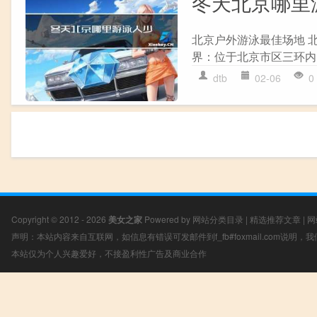
冬天北京哪里
北京户外游泳最佳场地 
界：位于北京市区三环内
dtb
02-06
0
Copyright © 2012 - 2026
美女之家
Powered by
网站分类目录
|
精选推荐文章
|
网
声明：本站内容来自互联网，如信息有错误可发邮件到f_fb#foxmail.com说明
本站仅为个人兴趣爱好，不接盈利性广告及商业合作