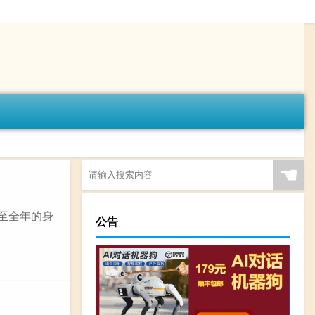
☚
至全年的身
公告