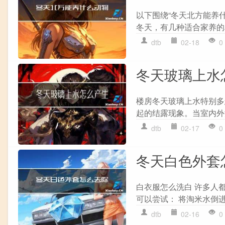
以下围绕“冬天北方能养
冬天，有几种适合家养的
dtb
02-18
0
冬天玻璃上水
楼房冬天玻璃上水特别多
起的结露现象。当室内外
dtb
02-17
0
冬天白色外套
白衣服怎么洗白 许多人
可以尝试： 将淘米水倒进
dtb
02-16
0