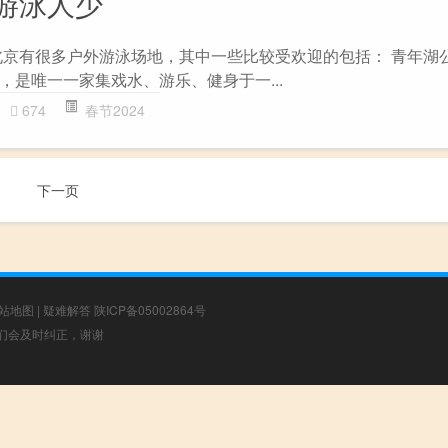
游泳人少
北京有很多户外游泳场地，其中一些比较受欢迎的包括： 青年湖
，是唯一一家集戏水、游乐、健身于一...
674
春节2024
下一页
站地图
|
疑难解答
陕ICP备05002864号
，我们会及时纠正，谢谢