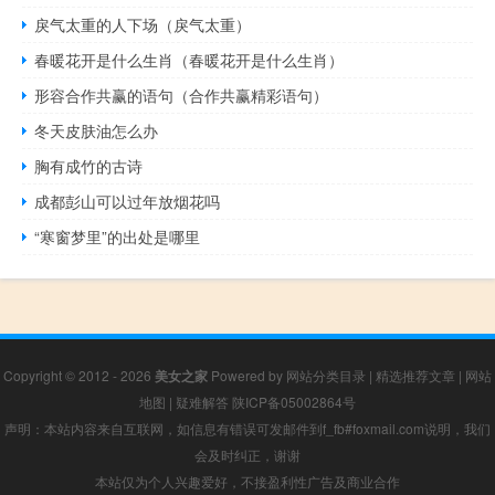
戾气太重的人下场（戾气太重）
春暖花开是什么生肖（春暖花开是什么生肖）
形容合作共赢的语句（合作共赢精彩语句）
冬天皮肤油怎么办
胸有成竹的古诗
成都彭山可以过年放烟花吗
“寒窗梦里”的出处是哪里
Copyright © 2012 - 2026
美女之家
Powered by
网站分类目录
|
精选推荐文章
|
网站
地图
|
疑难解答
陕ICP备05002864号
声明：本站内容来自互联网，如信息有错误可发邮件到f_fb#foxmail.com说明，我们
会及时纠正，谢谢
本站仅为个人兴趣爱好，不接盈利性广告及商业合作