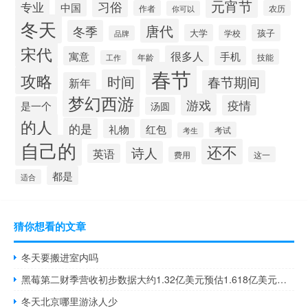
元宵节
习俗
专业
中国
作者
农历
你可以
冬天
唐代
冬季
大学
孩子
学校
品牌
宋代
很多人
寓意
手机
年龄
技能
工作
春节
攻略
时间
春节期间
新年
梦幻西游
游戏
疫情
是一个
汤圆
的人
的是
礼物
红包
考试
考生
自己的
还不
诗人
英语
费用
这一
都是
适合
猜你想看的文章
冬天要搬进室内吗
黑莓第二财季营收初步数据大约1.32亿美元预估1.618亿美元其中物联网初步收入约为4,900万美元网络安全初步收入约为8,000万美元
冬天北京哪里游泳人少