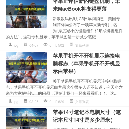
苹果正评估新的键盘机制，未
来MacBook将变得更薄
新浪数码讯9月25日早间消息，美国专
利商标局公布了一项苹果新专利，名
为“厚度减小的键盘组件和形成键盘组件
的方法”，这项专利显示，苹果试图进一步减少笔记...
pg
04-07
0
502
文章列表
苹果手机开不开机显示连接电
脑标志（苹果手机开不开机显
示白苹果）
关于苹果手机开不开机显示连接电脑标
志，苹果手机开不开机显示白苹果这个很多人还不知道，今天小六
来为大家解答以上的问题，现在让我们一起来看看吧！ 1、这...
pg
03-26
0
829
文章列表
苹果14寸笔记本电脑尺寸（笔
记本尺寸14寸是多少厘米）