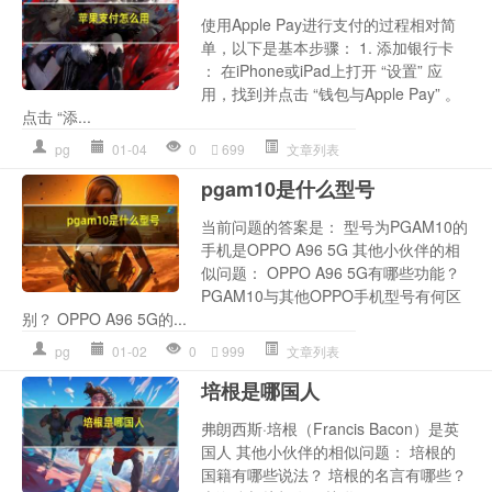
使用Apple Pay进行支付的过程相对简
单，以下是基本步骤： 1. 添加银行卡
： 在iPhone或iPad上打开 “设置” 应
用，找到并点击 “钱包与Apple Pay” 。
点击 “添...
pg
01-04
0
699
文章列表
pgam10是什么型号
当前问题的答案是： 型号为PGAM10的
手机是OPPO A96 5G 其他小伙伴的相
似问题： OPPO A96 5G有哪些功能？
PGAM10与其他OPPO手机型号有何区
别？ OPPO A96 5G的...
pg
01-02
0
999
文章列表
培根是哪国人
弗朗西斯·培根（Francis Bacon）是英
国人 其他小伙伴的相似问题： 培根的
国籍有哪些说法？ 培根的名言有哪些？