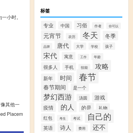
标签
间为一小时。
习俗
专业
中国
作者
你可以
冬天
元宵节
冬季
农历
唐代
大学
孩子
学校
品牌
宋代
寓意
年龄
工作
攻略
很多人
手机
技能
春节
时间
新年
春节期间
是一个
梦幻西游
游戏
汤圆
有像其他一
的人
的是
疫情
礼物
Placem
自己的
红包
考试
考生
还不
诗人
英语
费用