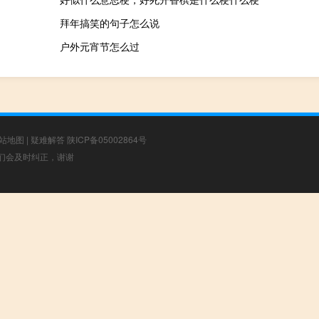
拜年搞笑的句子怎么说
户外元宵节怎么过
站地图
|
疑难解答
陕ICP备05002864号
，我们会及时纠正，谢谢