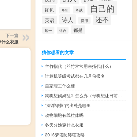
自己的
红包
考试
考生
还不
诗人
英语
费用
都是
这一
适合
下一篇
穿什么衣服
猜你想看的文章
丝竹指代（丝竹常常用来指代什么）
计算机等级考试都在几月份报名
皇家理工什么梗
狗狗想妈妈乱叫怎么办（母狗想让日前的表现）
“深浮绿蚁”的出处是哪里
动物细胞有线粒体吗
冬天分娩穿什么衣服
2016梦塔防爬塔攻略