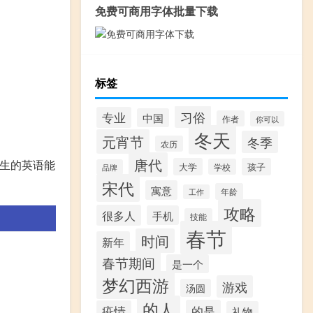
免费可商用字体批量下载
标签
习俗
专业
中国
作者
你可以
冬天
元宵节
冬季
农历
唐代
考生的英语能
大学
孩子
学校
品牌
宋代
寓意
年龄
工作
攻略
很多人
手机
技能
春节
时间
新年
春节期间
是一个
梦幻西游
游戏
汤圆
的人
的是
疫情
礼物