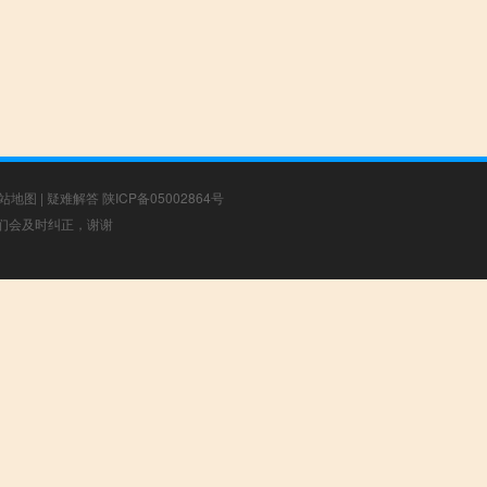
站地图
|
疑难解答
陕ICP备05002864号
，我们会及时纠正，谢谢