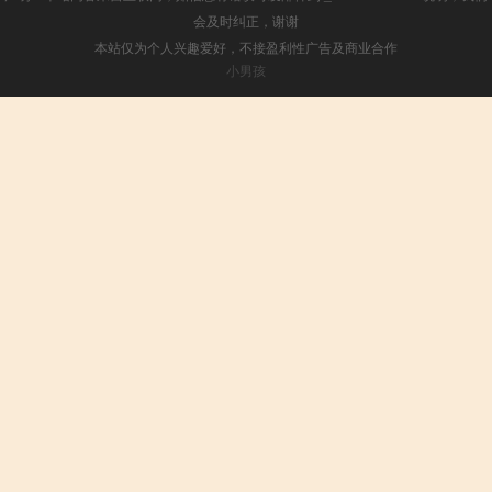
会及时纠正，谢谢
本站仅为个人兴趣爱好，不接盈利性广告及商业合作
小男孩