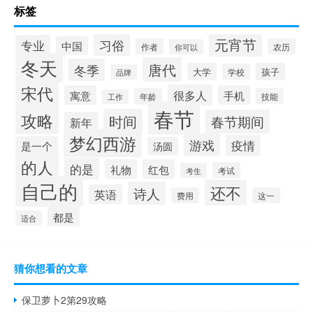
标签
元宵节
习俗
专业
中国
作者
农历
你可以
冬天
唐代
冬季
大学
孩子
学校
品牌
宋代
很多人
寓意
手机
年龄
技能
工作
春节
攻略
时间
春节期间
新年
梦幻西游
游戏
疫情
是一个
汤圆
的人
的是
礼物
红包
考试
考生
自己的
还不
诗人
英语
费用
这一
都是
适合
猜你想看的文章
保卫萝卜2第29攻略