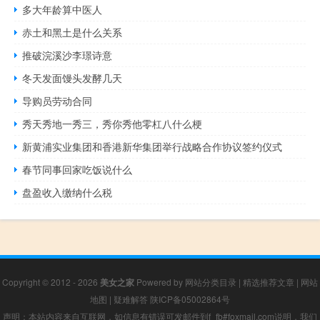
多大年龄算中医人
赤土和黑土是什么关系
推破浣溪沙李璟诗意
冬天发面馒头发酵几天
导购员劳动合同
秀天秀地一秀三，秀你秀他零杠八什么梗
新黄浦实业集团和香港新华集团举行战略合作协议签约仪式
春节同事回家吃饭说什么
盘盈收入缴纳什么税
Copyright © 2012 - 2026
美女之家
Powered by
网站分类目录
|
精选推荐文章
|
网站
地图
|
疑难解答
陕ICP备05002864号
声明：本站内容来自互联网，如信息有错误可发邮件到f_fb#foxmail.com说明，我们