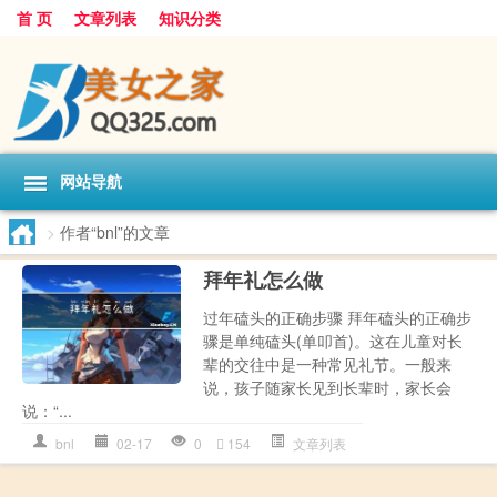
首 页
文章列表
知识分类
网站导航
>
作者“bnl”的文章
拜年礼怎么做
过年磕头的正确步骤 拜年磕头的正确步
骤是单纯磕头(单叩首)。这在儿童对长
辈的交往中是一种常见礼节。一般来
说，孩子随家长见到长辈时，家长会
说：“...
bnl
02-17
0
154
文章列表