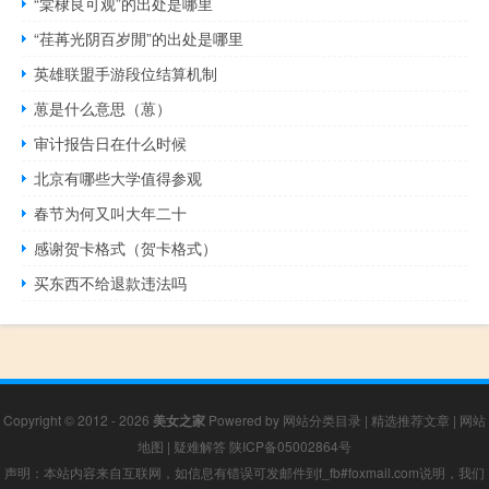
“棠棣良可观”的出处是哪里
“荏苒光阴百岁閒”的出处是哪里
英雄联盟手游段位结算机制
葸是什么意思（葸）
审计报告日在什么时候
北京有哪些大学值得参观
春节为何又叫大年二十
感谢贺卡格式（贺卡格式）
买东西不给退款违法吗
Copyright © 2012 - 2026
美女之家
Powered by
网站分类目录
|
精选推荐文章
|
网站
地图
|
疑难解答
陕ICP备05002864号
声明：本站内容来自互联网，如信息有错误可发邮件到f_fb#foxmail.com说明，我们