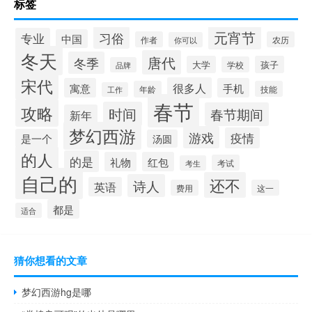
标签
元宵节
习俗
专业
中国
作者
农历
你可以
冬天
唐代
冬季
大学
孩子
学校
品牌
宋代
很多人
寓意
手机
年龄
技能
工作
春节
攻略
时间
春节期间
新年
梦幻西游
游戏
疫情
是一个
汤圆
的人
的是
礼物
红包
考试
考生
自己的
还不
诗人
英语
费用
这一
都是
适合
猜你想看的文章
梦幻西游hg是哪