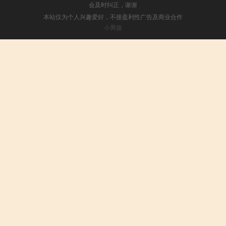
会及时纠正，谢谢
本站仅为个人兴趣爱好，不接盈利性广告及商业合作
小男孩