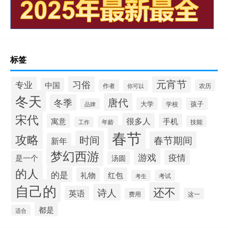
标签
元宵节
习俗
专业
中国
作者
农历
你可以
冬天
唐代
冬季
大学
孩子
学校
品牌
宋代
很多人
寓意
手机
年龄
技能
工作
春节
攻略
时间
春节期间
新年
梦幻西游
游戏
疫情
是一个
汤圆
的人
的是
礼物
红包
考试
考生
自己的
还不
诗人
英语
费用
这一
都是
适合