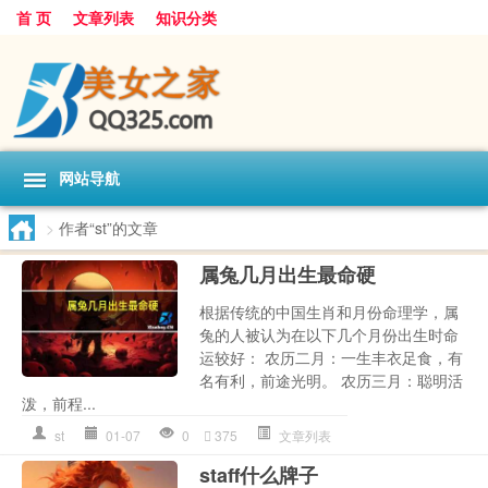
首 页
文章列表
知识分类
网站导航
>
作者“st”的文章
属兔几月出生最命硬
根据传统的中国生肖和月份命理学，属
兔的人被认为在以下几个月份出生时命
运较好： 农历二月：一生丰衣足食，有
名有利，前途光明。 农历三月：聪明活
泼，前程...
st
01-07
0
375
文章列表
staff什么牌子