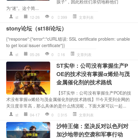
孩子”，因此粉丝们亲切地称他们
为“迷”。这个简...
st
12-26
0
399
文章列表
stony论坛（st18i论坛）
{"response":{"error":"cURL错误: SSL certificate problem: unable
to get local issuer certificate"}}
st
05-26
0
16
文章列表
ST实华：公司没有掌握生产P
OE的技术没有掌握α烯烃与茂
金属催化剂的技术路线
【ST实华：公司没有掌握生产POE的技
术没有掌握α烯烃与茂金属催化剂的技术路线】!!!今天受到全网的
关注度非常高，那么具体的是什么情况呢，下面大家可以一起...
st
04-17
0
315
文章列表
沙特王储：坚决反对以色列对
加沙地带的空袭和军事行动