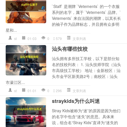
`Staff` 是潮牌 `Vetements` 的一个衣服
系列的名字，属于 `Vetements` 品牌。`
Vetements` 来自法国的潮牌，以其长长
的袖子作为品牌标志，并且拥有众多明
星和...
st
01-03
0
579
文章列表
汕头有哪些技校
汕头拥有多所技工学校，以下是部分知
名的技校列表： 1. 汕头技师学院（汕头
市高级技工学校） 地址：金新校区：汕
头市金平区新美路2号；南校区：汕头
市濠江区...
st
01-01
0
296
文章列表
straykids为什么叫迷
Stray Kids被称为“迷”的原因是因为他们
的名字中包含“迷失”的意思。具体来
说，组合名“Stray Kids”直译为“迷失的